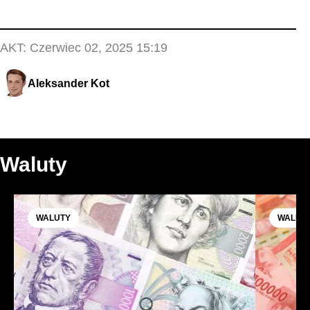
AKT:
Czerwiec 02, 2025 15:19
Aleksander Kot
Waluty
WALUTY
WALUT