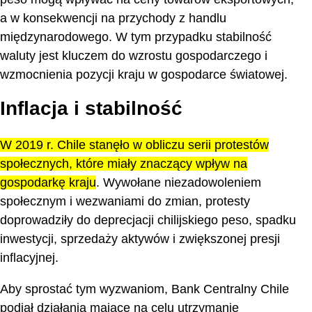
a w konsekwencji na przychody z handlu
międzynarodowego. W tym przypadku stabilność
waluty jest kluczem do wzrostu gospodarczego i
wzmocnienia pozycji kraju w gospodarce światowej.
Inflacja i stabilność
W 2019 r. Chile stanęło w obliczu serii protestów
społecznych, które miały znaczący wpływ na
gospodarkę kraju
. Wywołane niezadowoleniem
społecznym i wezwaniami do zmian, protesty
doprowadziły do deprecjacji chilijskiego peso, spadku
inwestycji, sprzedaży aktywów i zwiększonej presji
inflacyjnej.
Aby sprostać tym wyzwaniom, Bank Centralny Chile
podjął działania mające na celu utrzymanie