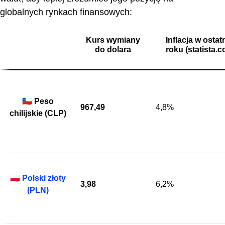
globalnych rynkach finansowych:
Kurs wymiany
Inflacja w ostat
do dolara
roku (statista.
🇨🇱 Peso
967,49
4,8%
chilijskie (CLP)
🇵🇱
Polski złoty
3,98
6,2%
(PLN)