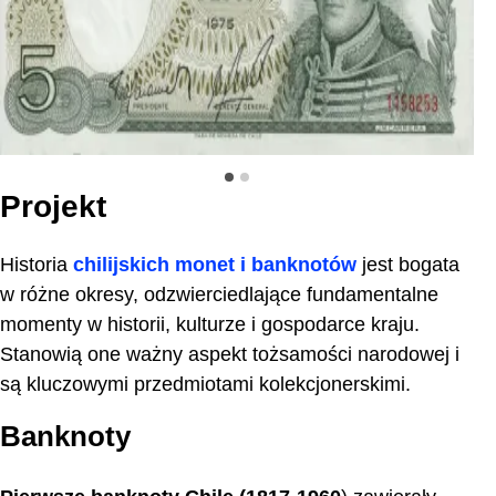
5 pesos 1975 z góry
5 
Projekt
Historia
chilijskich monet i banknotów
jest bogata
w różne okresy, odzwierciedlające fundamentalne
momenty w historii, kulturze i gospodarce kraju.
Stanowią one ważny aspekt tożsamości narodowej i
są kluczowymi przedmiotami kolekcjonerskimi.
Banknoty