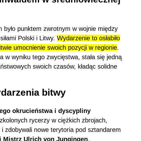
m było punktem zwrotnym w wojnie między
łami Polski i Litwy.
Wydarzenie to osłabiło
itwie umocnienie swoich pozycji w regionie
.
ła w wyniku tego zwycięstwa, stała się jedną
aństwowych swoich czasów, kładąc solidne
darzenia bitwy
ego okrucieństwa i dyscypliny
szkolonych rycerzy w ciężkich zbrojach,
 i zdobywali nowe terytoria pod sztandarem
i Mistrz Ulrich von Jungingen
,