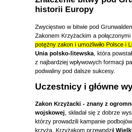
historii Europy
Zwycięstwo w bitwie pod Grunwalde
Zakonem Krzyżackim a połączonymi si
potężny zakon i umożliwiło Polsce i L
Unia polsko-litewska
, która powsta
z najbardziej wpływowych formacji p
podwaliny pod dalsze sukcesy.
Uczestnicy i główne wy
Zakon Krzyżacki - znany z ogromn
wojskowej
, składał się z dobrze wy
którzy prowadzili kampanie podbojów
krzyża. Krzyżakom przewodził
Wielk