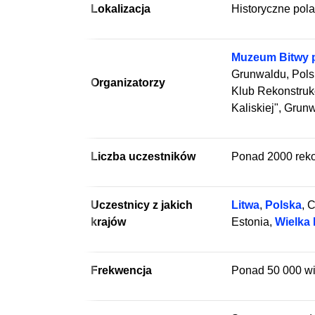
Lokalizacja
Historyczne pol
Muzeum Bitwy 
Grunwaldu, Pols
Organizatorzy
Klub Rekonstrukc
Kaliskiej", Grun
Liczba uczestników
Ponad 2000 reko
Uczestnicy z jakich
Litwa
,
Polska
, 
krajów
Estonia,
Wielka 
Frekwencja
Ponad 50 000 w