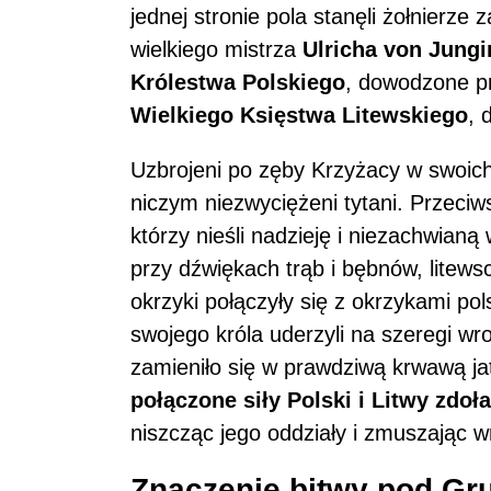
jednej stronie pola stanęli żołnier
wielkiego mistrza
Ulricha von Jung
Królestwa Polskiego
, dowodzone p
Wielkiego Księstwa Litewskiego
, 
Uzbrojeni po zęby Krzyżacy w swoich 
niczym niezwyciężeni tytani. Przeciwst
którzy nieśli nadzieję i niezachwian
przy dźwiękach trąb i bębnów, litewsc
okrzyki połączyły się z okrzykami po
swojego króla uderzyli na szeregi wro
zamieniło się w prawdziwą krwawą ja
połączone siły Polski i Litwy zdo
niszcząc jego oddziały i zmuszając 
Znaczenie bitwy pod Gr