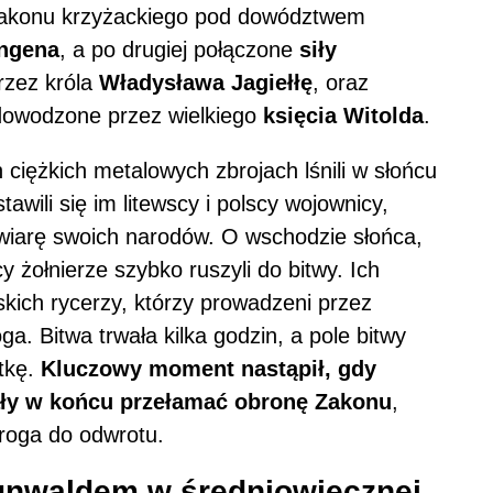
ze zakonu krzyżackiego pod dowództwem
ingena
, a po drugiej połączone
siły
rzez króla
Władysława Jagiełłę
, oraz
dowodzone przez wielkiego
księcia Witolda
.
ciężkich metalowych zbrojach lśnili w słońcu
awili się im litewscy i polscy wojownicy,
ą wiarę swoich narodów. O wschodzie słońca,
y żołnierze szybko ruszyli do bitwy. Ich
lskich rycerzy, którzy prowadzeni przez
ga. Bitwa trwała kilka godzin, a pole bitwy
tkę.
Kluczowy moment nastąpił, gdy
łały w końcu przełamać obronę Zakonu
,
wroga do odwrotu.
unwaldem w średniowiecznej