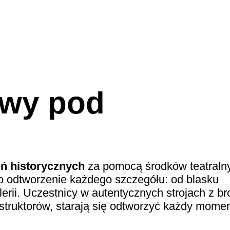
twy pod
eń historycznych
za pomocą środków teatraln
 odtworzenie każdego szczegółu: od blasku
lerii. Uczestnicy w autentycznych strojach z br
truktorów, starają się odtworzyć każdy momen