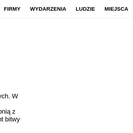
FIRMY
WYDARZENIA
LUDZIE
MIEJSCA
ych. W
onią z
t bitwy