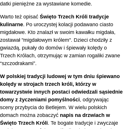
datki pieniężne za wystawiane komedie.
Warto też opisać
Święto Trzech Króli tradycje
kulinarne
. Po uroczystej kolacji podawano ciasto
migdałowe. Kto znalazł w swoim kawałku migdała,
zostawał "migdałowym królem". Dzieci chodziły z
gwiazdą, pukały do domów i śpiewały kolędy o
Trzech Królach, otrzymując w zamian rogaliki zwane
“szczodrakami”.
W polskiej tradycji ludowej w tym dniu śpiewano
kolędy w strojach trzech króli, którzy w
towarzystwie innych postaci odwiedzali sąsiednie
domy z życzeniami pomyślności
, odgrywając
sceny przybycia do Betlejem. W wielu polskich
domach można zobaczyć
napis na drzwiach w
Święto Trzech Króli
. Te bogate tradycje i zwyczaje