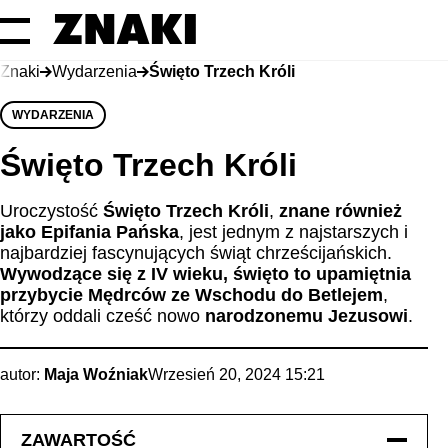
Znaki
Wydarzenia
Święto Trzech Króli
WYDARZENIA
Święto Trzech Króli
Uroczystość
Święto Trzech Króli
,
znane również
jako Epifania Pańska
, jest jednym z najstarszych i
najbardziej fascynujących świąt chrześcijańskich.
Wywodzące się z IV wieku, święto to upamiętnia
przybycie Mędrców ze Wschodu do Betlejem
,
którzy oddali cześć nowo
narodzonemu Jezusowi
.
autor:
Maja Woźniak
Wrzesień 20, 2024 15:21
ZAWARTOŚĆ