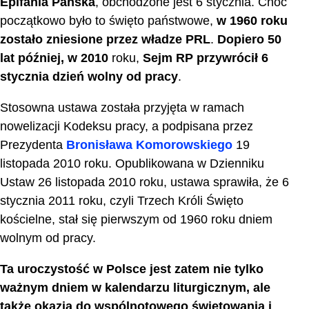
Epifania Pańska
, obchodzone jest 6 stycznia. Choć
początkowo było to święto państwowe,
w 1960 roku
zostało zniesione przez władze PRL
.
Dopiero 50
lat później, w 2010
roku,
Sejm RP
przywrócił 6
stycznia dzień wolny od pracy
.
Stosowna ustawa została przyjęta w ramach
nowelizacji Kodeksu pracy, a podpisana przez
Prezydenta
Bronisława Komorowskiego
19
listopada 2010 roku. Opublikowana w Dzienniku
Ustaw 26 listopada 2010 roku, ustawa sprawiła, że 6
stycznia 2011 roku, czyli Trzech Króli Święto
kościelne, stał się pierwszym od 1960 roku dniem
wolnym od pracy.
Ta uroczystość w Polsce jest zatem nie tylko
ważnym dniem w kalendarzu liturgicznym, ale
także okazją do wspólnotowego świętowania i