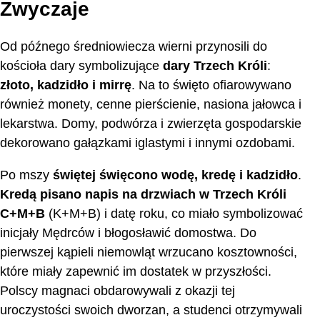
Zwyczaje
Od późnego średniowiecza wierni przynosili do
kościoła dary symbolizujące
dary Trzech Króli
:
złoto, kadzidło i mirrę
. Na to święto ofiarowywano
również monety, cenne pierścienie, nasiona jałowca i
lekarstwa. Domy, podwórza i zwierzęta gospodarskie
dekorowano gałązkami iglastymi i innymi ozdobami.
Po mszy
świętej święcono wodę, kredę i kadzidło
.
Kredą pisano
napis na drzwiach w Trzech Króli
C+M+B
(K+M+B) i datę roku, co miało symbolizować
inicjały Mędrców i błogosławić domostwa. Do
pierwszej kąpieli niemowląt wrzucano kosztowności,
które miały zapewnić im dostatek w przyszłości.
Polscy magnaci obdarowywali z okazji tej
uroczystości swoich dworzan, a studenci otrzymywali