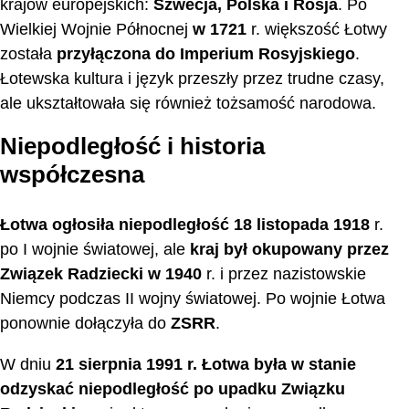
krajów europejskich:
Szwecja, Polska i Rosja
. Po
Wielkiej Wojnie Północnej
w 1721
r. większość Łotwy
została
przyłączona do Imperium Rosyjskiego
.
Łotewska kultura i język przeszły przez trudne czasy,
ale ukształtowała się również tożsamość narodowa.
Niepodległość i historia
współczesna
Łotwa ogłosiła niepodległość 18 listopada 1918
r.
po I wojnie światowej, ale
kraj był okupowany przez
Związek Radziecki w 1940
r. i przez nazistowskie
Niemcy podczas II wojny światowej. Po wojnie Łotwa
ponownie dołączyła do
ZSRR
.
W dniu
21 sierpnia 1991 r. Łotwa była w stanie
odzyskać niepodległość po upadku Związku