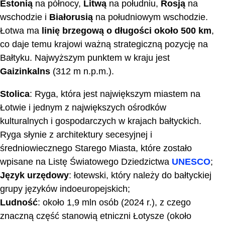
Estonią
na północy,
Litwą
na południu,
Rosją
na
wschodzie i
Białorusią
na południowym wschodzie.
Łotwa ma
linię brzegową o długości około 500 km
,
co daje temu krajowi ważną strategiczną pozycję na
Bałtyku. Najwyższym punktem w kraju jest
Gaizinkalns
(312 m n.p.m.).
Stolica
: Ryga, która jest największym miastem na
Łotwie i jednym z największych ośrodków
kulturalnych i gospodarczych w krajach bałtyckich.
Ryga słynie z architektury secesyjnej i
średniowiecznego Starego Miasta, które zostało
wpisane na Listę Światowego Dziedzictwa
UNESCO
;
Język urzędowy
: łotewski, który należy do bałtyckiej
grupy języków indoeuropejskich;
Ludność
: około 1,9 mln osób (2024 r.), z czego
znaczną część stanowią etniczni Łotysze (około