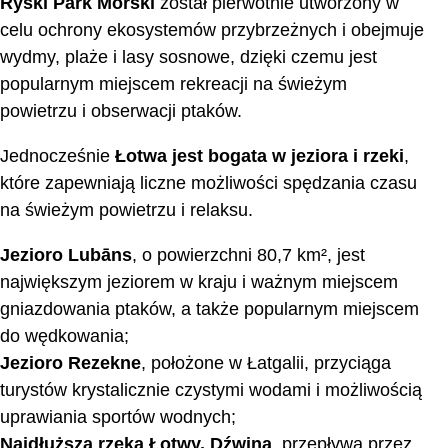
Ryski Park Morski
został pierwotnie utworzony w
celu ochrony ekosystemów przybrzeżnych i obejmuje
wydmy, plaże i lasy sosnowe, dzięki czemu jest
popularnym miejscem rekreacji na świeżym
powietrzu i obserwacji ptaków.
Jednocześnie
Łotwa jest bogata w jeziora i rzeki
,
które zapewniają liczne możliwości spędzania czasu
na świeżym powietrzu i relaksu.
Jezioro Lubāns
, o powierzchni 80,7 km², jest
największym jeziorem w kraju i ważnym miejscem
gniazdowania ptaków, a także popularnym miejscem
do wędkowania;
Jezioro Rezekne
, położone w Łatgalii, przyciąga
turystów krystalicznie czystymi wodami i możliwością
uprawiania sportów wodnych;
Najdłuższa rzeka Łotwy, Dźwina
, przepływa przez