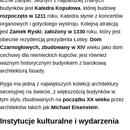
liczne zabytki. Jednym z najbardziej znanych
budynków jest
Katedra Kopułowa
, której budowę
rozpoczęto w 1211
roku. Katedra słynie z koncertów
organowych i gotyckiego wystroju. Kolejną atrakcją
jest
Zamek Ryski
,
założony w 1330
roku, który jest
obecnie rezydencją prezydenta Łotwy.
Dom
Czarnogłowych, zbudowany w XIV
wieku jako dom
cechowy dla niemieckich kupców, jest również
ważnym historycznym budynkiem z barokową
architekturą fasady.
Ryga ma jedną z największych kolekcji architektury
secesyjnej na świecie, z większością budynków w
tym stylu zbudowanych na
początku XX wieku
przez
architektów takich jak
Michael Eisenstein
.
Instytucje kulturalne i wydarzenia