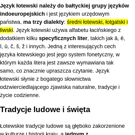
Język łotewski należy do bałtyckiej grupy języków
indoeuropejskich
i jest językiem urzędowym
państwa,
ma trzy dialekty
:
średni łotewski, łotgalski i
liwski
. Język łotewski używa alfabetu łacińskiego z
dodatkiem kilku
specyficznych liter
, takich jak ā, ē,
ī, ū, č, š, ž i innych. Jedną z interesujących cech
języka łotewskiego jest jego system fonetyczny, w
którym każda litera jest zawsze wymawiana tak
samo, co znacznie upraszcza czytanie. Język
łotewski słynie z bogatego słownictwa
odzwierciedlającego zjawiska naturalne, tradycje i
życie codzienne.
Tradycje ludowe i święta
Łotewskie tradycje ludowe są głęboko zakorzenione
w kulturze i historii kraju, a
jednym z