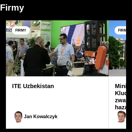
Firmy
FIRMY
FIRMY
ITE Uzbekistan
Minis
Klucz
zwalc
hazar
Jan Kowalczyk
Al