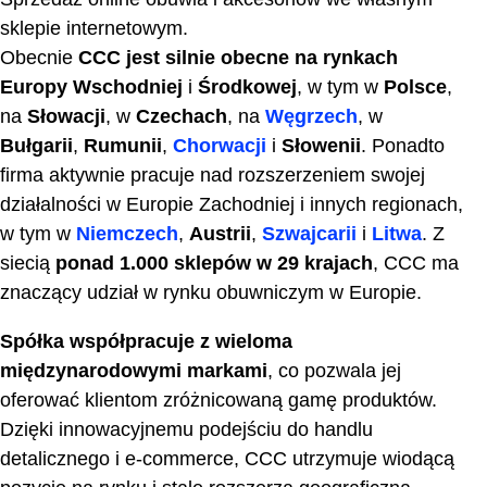
sklepie internetowym.
Obecnie
CCC jest silnie obecne na rynkach
Europy Wschodniej
i
Środkowej
, w tym w
Polsce
,
na
Słowacji
, w
Czechach
, na
Węgrzech
, w
Bułgarii
,
Rumunii
,
Chorwacji
i
Słowenii
. Ponadto
firma aktywnie pracuje nad rozszerzeniem swojej
działalności w Europie Zachodniej i innych regionach,
w tym w
Niemczech
,
Austrii
,
Szwajcarii
i
Litwa
. Z
siecią
ponad 1.000 sklepów w 29 krajach
, CCC ma
znaczący udział w rynku obuwniczym w Europie.
Spółka współpracuje z wieloma
międzynarodowymi markami
, co pozwala jej
oferować klientom zróżnicowaną gamę produktów.
Dzięki innowacyjnemu podejściu do handlu
detalicznego i e-commerce, CCC utrzymuje wiodącą