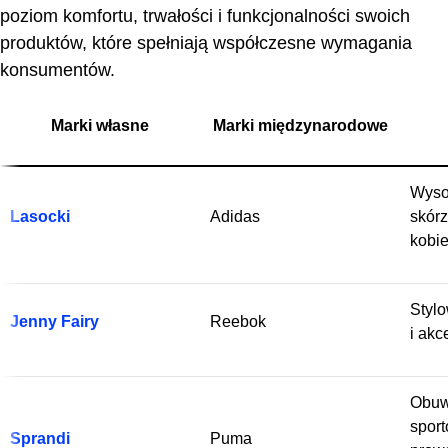
poziom komfortu, trwałości i funkcjonalności swoich
produktów, które spełniają współczesne wymagania
konsumentów.
Marki własne
Marki międzynarodowe
Wyso
Lasocki
Adidas
skór
kobie
Styl
Jenny Fairy
Reebok
i akc
Obuwi
spor
Sprandi
Puma