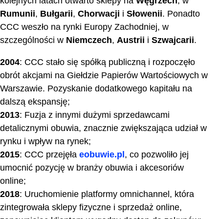
kolejnych latach otwarto sklepy na
Węgrzech
, w
Rumunii
,
Bułgarii
,
Chorwacji
i
Słowenii
. Ponadto
CCC weszło na rynki Europy Zachodniej, w
szczególności w
Niemczech
,
Austrii
i
Szwajcarii
.
2004
: CCC stało się spółką publiczną i rozpoczęło
obrót akcjami na Giełdzie Papierów Wartościowych w
Warszawie. Pozyskanie dodatkowego kapitału na
dalszą ekspansję;
2013
: Fuzja z innymi dużymi sprzedawcami
detalicznymi obuwia, znacznie zwiększająca udział w
rynku i wpływ na rynek;
2015
: CCC przejęła
eobuwie.pl
, co pozwoliło jej
umocnić pozycję w branży obuwia i akcesoriów
online;
2018
: Uruchomienie platformy omnichannel, która
zintegrowała sklepy fizyczne i sprzedaż online,