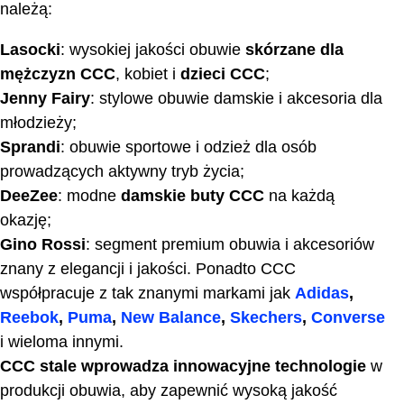
należą:
Lasocki
: wysokiej jakości obuwie
skórzane dla
mężczyzn CCC
, kobiet i
dzieci CCC
;
Jenny Fairy
: stylowe obuwie damskie i akcesoria dla
młodzieży;
Sprandi
: obuwie sportowe i odzież dla osób
prowadzących aktywny tryb życia;
DeeZee
: modne
damskie buty CCC
na każdą
okazję;
Gino Rossi
: segment premium obuwia i akcesoriów
znany z elegancji i jakości. Ponadto CCC
współpracuje z tak znanymi markami jak
Adidas
,
Reebok
,
Puma
,
New Balance
,
Skechers
,
Converse
i wieloma innymi.
CCC stale wprowadza innowacyjne technologie
w
produkcji obuwia, aby zapewnić wysoką jakość