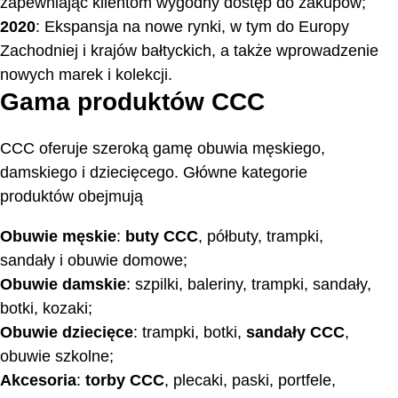
zapewniając klientom wygodny dostęp do zakupów;
2020
: Ekspansja na nowe rynki, w tym do Europy
Zachodniej i krajów bałtyckich, a także wprowadzenie
nowych marek i kolekcji.
Gama produktów CCC
CCC oferuje szeroką gamę obuwia męskiego,
damskiego i dziecięcego. Główne kategorie
produktów obejmują
Obuwie męskie
:
buty CCC
, półbuty, trampki,
sandały i obuwie domowe;
Obuwie damskie
: szpilki, baleriny, trampki, sandały,
botki, kozaki;
Obuwie dziecięce
: trampki, botki,
sandały CCC
,
obuwie szkolne;
Akcesoria
:
torby CCC
, plecaki, paski, portfele,