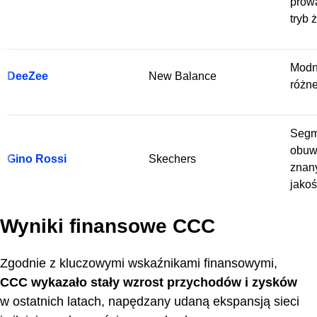
prow
tryb 
Modn
DeeZee
New Balance
różne
Segm
obuwi
Gino Rossi
Skechers
znany
jakoś
Wyniki finansowe CCC
Zgodnie z kluczowymi wskaźnikami finansowymi,
CCC wykazało stały wzrost przychodów i zysków
w ostatnich latach, napędzany udaną ekspansją sieci