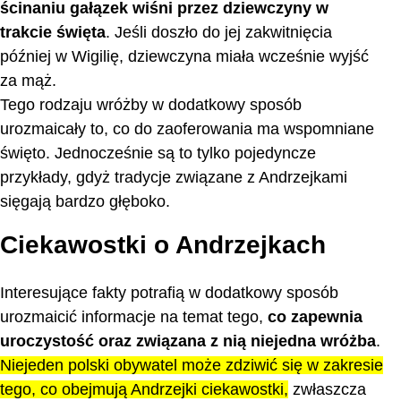
ścinaniu gałązek wiśni przez dziewczyny w
trakcie święta
. Jeśli doszło do jej zakwitnięcia
później w Wigilię, dziewczyna miała wcześnie wyjść
za mąż.
Tego rodzaju wróżby w dodatkowy sposób
urozmaicały to, co do zaoferowania ma wspomniane
święto. Jednocześnie są to tylko pojedyncze
przykłady, gdyż tradycje związane z Andrzejkami
sięgają bardzo głęboko.
Ciekawostki o Andrzejkach
Interesujące fakty potrafią w dodatkowy sposób
urozmaicić informacje na temat tego,
co zapewnia
uroczystość oraz związana z nią niejedna wróżba
.
Niejeden polski obywatel może zdziwić się w zakresie
tego, co obejmują Andrzejki ciekawostki,
zwłaszcza