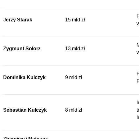
F
Jerzy Starak
15 mld zł
w
M
Zygmunt Solorz
13 mld zł
w
F
Dominika Kulczyk
9 mld zł
I
Sebastian Kulczyk
8 mld zł
t
I
Zbigniew i Mateusz