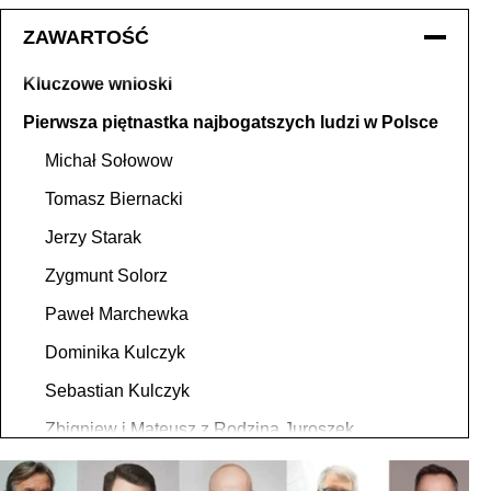
ZAWARTOŚĆ
Kluczowe wnioski
Pierwsza piętnastka najbogatszych ludzi w Polsce
Michał Sołowow
Tomasz Biernacki
Jerzy Starak
Zygmunt Solorz
Paweł Marchewka
Dominika Kulczyk
Sebastian Kulczyk
Zbigniew i Mateusz z Rodziną Juroszek
Arkadiusz Muś