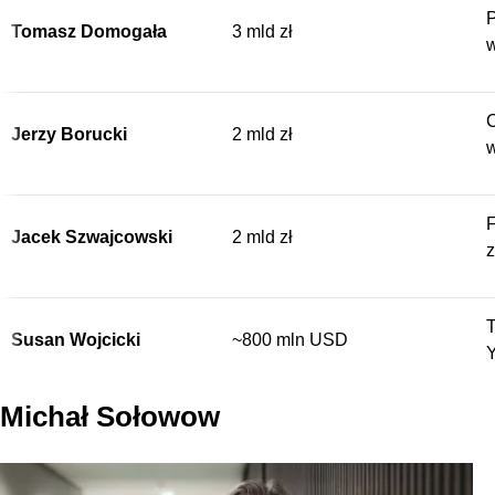
P
Tomasz Domogała
3 mld zł
w
C
Jerzy Borucki
2 mld zł
w
F
Jacek Szwajcowski
2 mld zł
z
T
Susan Wojcicki
~800 mln USD
Y
Michał Sołowow