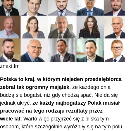
Andrzej Grabowski
Jerzy Borucki
Jacek, Wojciech i Tomasz Furman
Susan Wojcicki
Tomasz Domogała
Jacek Szwajcowski
Pełna lista najbogatszych ludzi
znaki.fm
Zakończenie
Polska to kraj, w którym niejeden przedsiębiorca
Najczęściej zadawane pytania
zebrał tak ogromny majątek
, że każdego dnia
budzą się bogatsi, niż gdy chodzą spać. Nie da się
jednak ukryć, że
każdy
najbogatszy Polak
musiał
pracować na tego rodzaju rezultaty przez
wiele lat
. Warto więc przyjrzeć się z bliska tym
osobom, które szczególnie wyróżniły się na tym polu.