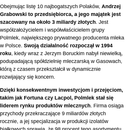
Obejmując listę 10 najbogatszych Polaków,
Andrzej
Grabowski to przedsiębiorca, a jego majątek jest
szacowany na około 3 miliardy złotych
. Jest
współzałożycielem i współwłaścicielem grupy
Polmlek, największego prywatnego producenta mleka
w Polsce.
Swoją działalność rozpoczął w 1994
roku
, kiedy wraz z Jerzym Boruckim nabył niewielką,
podupadającą spółdzielnię mleczarską w Gasowach,
którą z czasem przekształcił w dynamicznie
rozwijający się koncern.
Dzięki konsekwentnym inwestycjom i przejęciom,
takim jak Fortuna czy Lacpol, Polmlek stał się
liderem rynku produktów mlecznych
. Firma osiąga
przychody przekraczające 9 miliardów złotych
rocznie, a jej specjalizacja w produkcji izolatów
białkowych sprawia, że 98 procent tego asortymentu