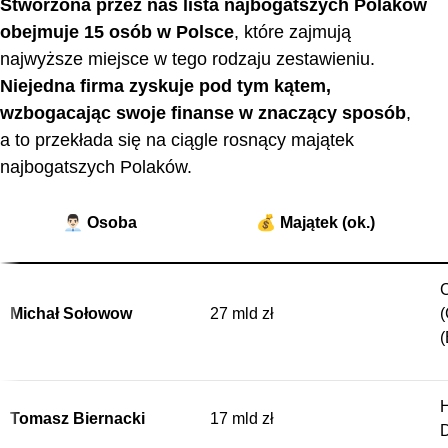
Stworzona przez nas lista najbogatszych Polaków
obejmuje 15 osób w Polsce
, które zajmują
najwyższe miejsce w tego rodzaju zestawieniu.
Niejedna firma zyskuje pod tym kątem,
wzbogacając swoje finanse w znaczący sposób
,
a to przekłada się na ciągle rosnący majątek
najbogatszych Polaków.
👨🏻‍💼 Osoba
💰 Majątek (ok.)
C
Michał Sołowow
27 mld zł
(
(
H
Tomasz Biernacki
17 mld zł
D