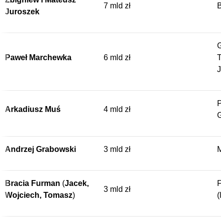
7 mld zł
B
Juroszek
G
Paweł Marchewka
6 mld zł
T
J
P
Arkadiusz Muś
4 mld zł
Andrzej Grabowski
3 mld zł
M
Bracia Furman
(
Jacek,
F
3 mld zł
Wojciech, Tomasz
)
(