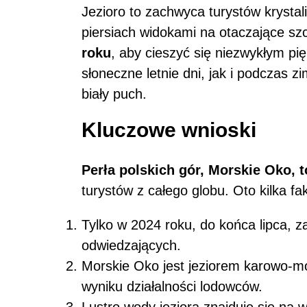
Jezioro to zachwyca turystów krystal
piersiach widokami na otaczające sz
roku
, aby cieszyć się niezwykłym p
słoneczne letnie dni, jak i podczas z
biały puch.
Kluczowe wnioski
Perła polskich gór, Morskie Oko, 
turystów z całego globu. Oto kilka fa
Tylko w 2024 roku, do końca lipca, z
odwiedzających.
Morskie Oko jest jeziorem karowo-m
wyniku działalności lodowców.
Lustro wody jeziora znajduje się n