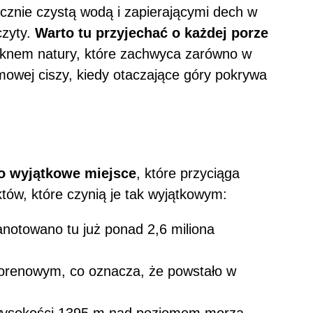
icznie czystą wodą i zapierającymi dech w
czyty.
Warto tu przyjechać o każdej porze
ięknem natury, które zachwyca zarówno w
imowej ciszy, kiedy otaczające góry pokrywa
to wyjątkowe miejsce
, które przyciąga
któw, które czynią je tak wyjątkowym:
anotowano tu już ponad 2,6 miliona
orenowym, co oznacza, że powstało w
a wysokości 1395 m nad poziomem morza.