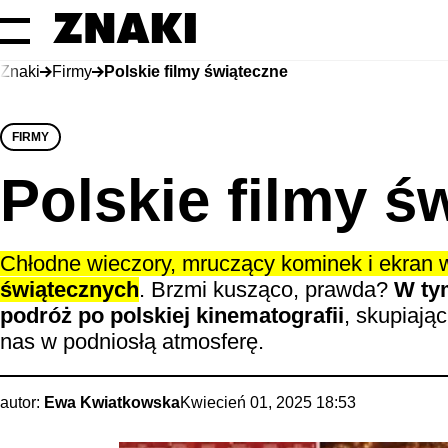
Znaki
Firmy
Polskie filmy świąteczne
FIRMY
Polskie filmy ś
Chłodne wieczory, mruczący kominek i ekran 
świątecznych
. Brzmi kusząco, prawda?
W ty
podróż po polskiej kinematografii
, skupiają
nas w podniosłą atmosferę.
autor:
Ewa Kwiatkowska
Kwiecień 01, 2025 18:53