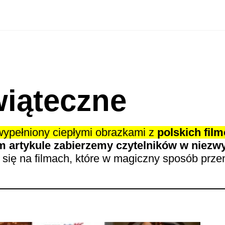
wiąteczne
wypełniony ciepłymi obrazkami z
polskich fil
m artykule zabierzemy czytelników w niezw
c się na filmach, które w magiczny sposób prz