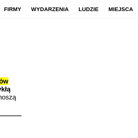
FIRMY
WYDARZENIA
LUDZIE
MIEJSCA
mów
ykłą
enoszą