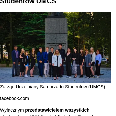
Studentów UMCS
Zarząd Uczelniany Samorządu Studentów (UMCS)
facebook.com
Wyłącznym
przedstawicielem wszystkich