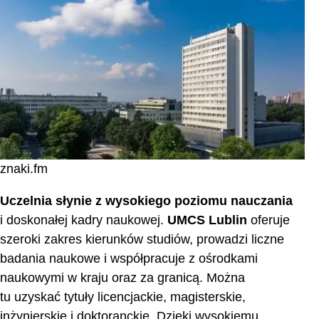
Biblioteka UMCS
Akademiki
Inkubator Medialno-Artystyczny UMCS
“Chatka Żaka”
Sport akademicki
Rekrutacja
Nagrody i wyróżnienia
znaki.fm
The Center for World University Rankings
Uczelnia słynie z wysokiego poziomu nauczania
Kontakt
i doskonałej kadry naukowej.
UMCS Lublin
oferuje
szeroki zakres kierunków studiów, prowadzi liczne
Inne uniwersytety w Polsce
badania naukowe i współpracuje z ośrodkami
Zakończenie
naukowymi w kraju oraz za granicą. Można
tu uzyskać tytuły licencjackie, magisterskie,
inżynierskie i doktoranckie. Dzięki wysokiemu