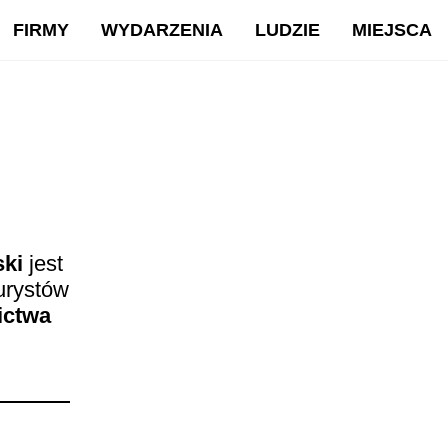
FIRMY
WYDARZENIA
LUDZIE
MIEJSCA
ski
jest
urystów
ictwa