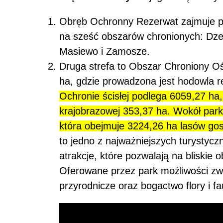
Obręb Ochronny Rezerwat zajmuje pow
na sześć obszarów chronionych: Dze
Masiewo i Zamosze.
Druga strefa to Obszar Chroniony O
ha, gdzie prowadzona jest hodowla r
Ochronie ścisłej podlega 6059,27 ha,
krajobrazowej 353,37 ha. Wokół parku
która obejmuje 3224,26 ha lasów go
to jedno z najważniejszych turystycz
atrakcje, które pozwalają na bliskie
Oferowane przez park możliwości zw
przyrodnicze oraz bogactwo flory i fa