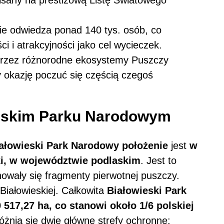
nie odwiedza ponad 140 tys. osób, co
i i atrakcyjności jako cel wycieczek.
 przez różnorodne ekosystemy Puszczy
 okazję poczuć się częścią czegoś
ieskim Parku Narodowym
ałowieski Park Narodowy położenie
jest
w
ki, w województwie podlaskim
. Jest to
howały się fragmenty pierwotnej puszczy.
Białowieskiej. Całkowita
Białowieski Park
 517,27 ha, co stanowi około 1/6 polskiej
óżnia się dwie główne strefy ochronne: