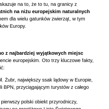
kazuje na to, że to tu, na granicy z
atnich na niżu europejskim naturalnych
domem dla wielu gatunków zwierząt, w tym
aków Europy.
no z najbardziej wyjątkowych miejsc
encie europejskim. Oto trzy kluczowe fakty,
ić:
l
. Żubr, największy ssak lądowy w Europie,
li BPN, przyciągającym turystów z całego
 pierwszy polski obiekt przyrodniczy,
isany na prestiżową Listę Światowego