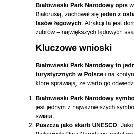
Białowieski Park Narodowy opis
ws
Białorusią, zachował się
jeden z ost
lasów łęgowych
. Atrakcji ta jest 
żubrów – największych lądowych ss
Kluczowe wnioski
Białowieski Park Narodowy to jed
turystycznych w Polsce
i na kontyn
które sprawiają, że warto go odwiedz
Białowieski Park Narodowy symbo
jest jednym z najważniejszych symbo
świata.
Puszcza jako skarb UNESCO
. Jako
Białowieski Park Narodowy został wp