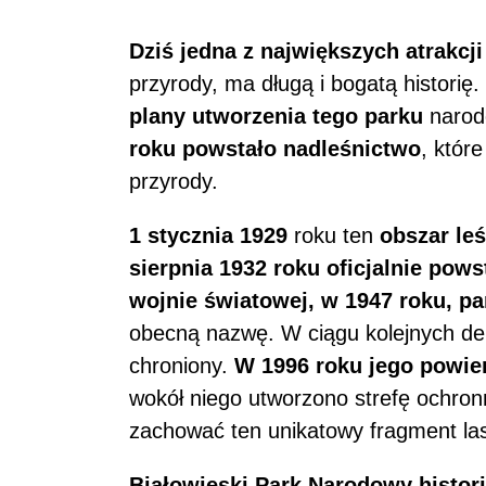
Dziś jedna z największych atrakcji
przyrody, ma długą i bogatą historię.
plany utworzenia tego parku
narod
roku powstało nadleśnictwo
, które
przyrody.
1 stycznia 1929
roku ten
obszar leś
sierpnia 1932 roku oficjalnie pows
wojnie światowej, w 1947 roku, p
obecną nazwę. W ciągu kolejnych dek
chroniony.
W 1996 roku jego powie
wokół niego utworzono strefę ochronn
zachować ten unikatowy fragment la
Białowieski Park Narodowy histor