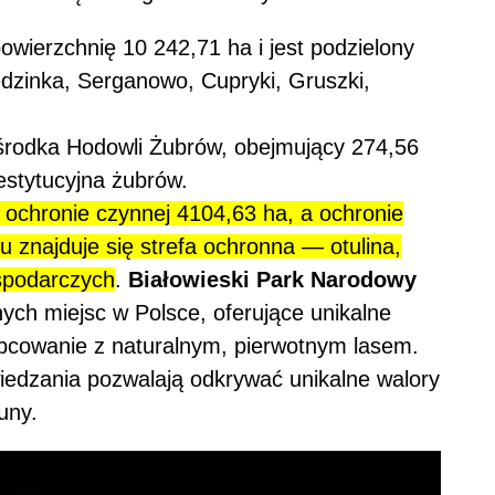
ierzchnię 10 242,71 ha i jest podzielony
dzinka, Serganowo, Cupryki, Gruszki,
środka Hodowli Żubrów, obejmujący 274,56
estytucyjna żubrów.
 ochronie czynnej 4104,63 ha, a ochronie
 znajduje się strefa ochronna — otulina,
spodarczych
.
Białowieski Park Narodowy
nych miejsc w Polsce, oferujące unikalne
 obcowanie z naturalnym, pierwotnym lasem.
iedzania pozwalają odkrywać unikalne walory
uny.