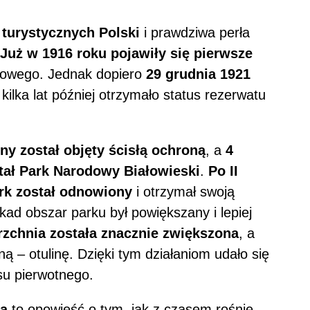
 turystycznych Polski
i prawdziwa perła
Już w 1916 roku pojawiły się pierwsze
owego. Jednak dopiero
29 grudnia 1921
 kilka lat później otrzymało status rezerwatu
ny został objęty ścisłą ochroną
, a
4
tał
Park Narodowy Białowieski
.
Po II
ark został odnowiony
i otrzymał swoją
ad obszar parku był powiększany i lepiej
rzchnia została znacznie zwiększona
, a
ą – otulinę. Dzięki tym działaniom udało się
su pierwotnego.
ia
to opowieść o tym, jak z czasem rośnie