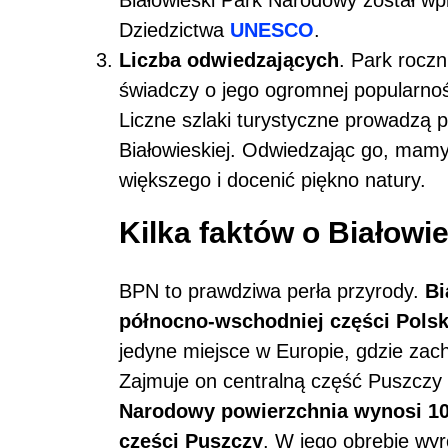
Dziedzictwa
UNESCO
.
Liczba odwiedzających
. Park rocz
świadczy o jego ogromnej popularnośc
Liczne szlaki turystyczne prowadzą
Białowieskiej. Odwiedzając go, mamy
większego i docenić piękno natury.
Kilka faktów o Białow
BPN to prawdziwa perła przyrody.
Bi
północno-wschodniej części Pols
jedyne miejsce w Europie, gdzie zac
Zajmuje on centralną część Puszczy 
Narodowy powierzchnia
wynosi 10
części Puszczy
. W jego obrębie wyr