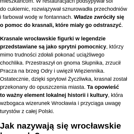
mieszkańcom. W restauracjach podsypywał sól
do cukiernic, rozwiązywał sznurowadła przechodniów
i farbował wodę w fontannach.
Władze zwróciły się
o pomoc do krasnali, które miały go odstraszyć
.
Krasnale wrocławskie figurki w legendzie
przedstawiane są jako sprytni pomocnicy
, którzy
mimo trudności zdołali pokonać uciążliwego
chochlika. Przestraszył on gnoma Słupnika, zrzucił
Pracza na brzeg Odry i uwięził Więziennika.
Ostatecznie, dzięki sprytowi Życzliwka, krasnal został
przekonany do opuszczenia miasta.
Ta opowieść
to ważny element lokalnej historii i kultury
, która
wzbogaca wizerunek Wrocławia i przyciąga uwagę
turystów z całej Polski.
Jak nazywają się wrocławskie