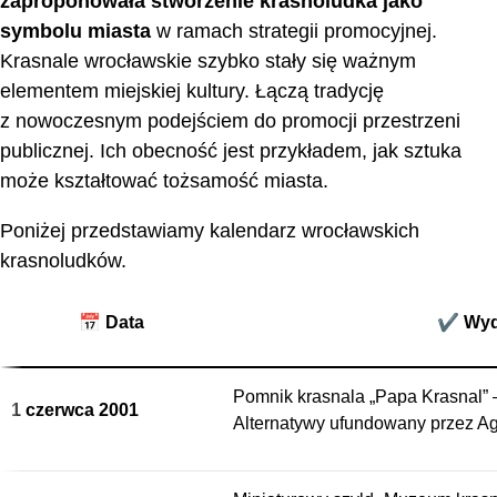
zaproponowała stworzenie krasnoludka jako
symbolu miasta
w ramach strategii promocyjnej.
Krasnale wrocławskie szybko stały się ważnym
elementem miejskiej kultury. Łączą tradycję
z nowoczesnym podejściem do promocji przestrzeni
publicznej. Ich obecność jest przykładem, jak sztuka
może kształtować tożsamość miasta.
Poniżej przedstawiamy kalendarz wrocławskich
krasnoludków.
📅 Data
✔️ Wyd
Pomnik krasnala „Papa Krasnal”
1 czerwca 2001
Alternatywy ufundowany przez Ag