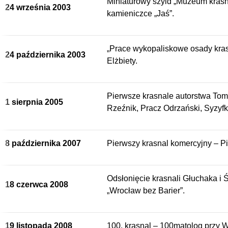
Miniaturowy szyld „Muzeum kras
24 września 2003
kamieniczce „Jaś”.
„Prace wykopaliskowe osady kras
24 października 2003
Elżbiety.
Pierwsze krasnale autorstwa To
1 sierpnia 2005
Rzeźnik, Pracz Odrzański, Syzyfk
8 października 2007
Pierwszy krasnal komercyjny – Pi
Odsłonięcie krasnali Głuchaka i
18 czerwca 2008
„Wrocław bez Barier”.
19 listopada 2008
100. krasnal – 100matolog przy 