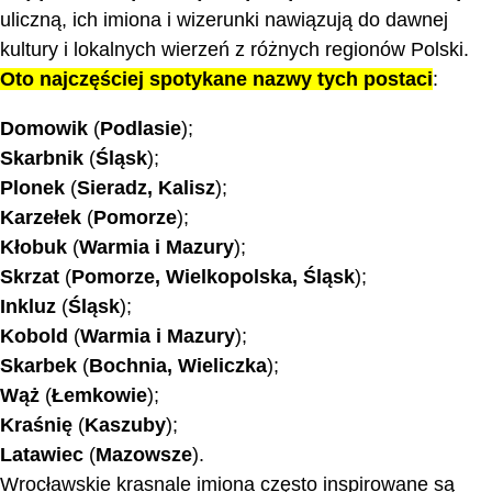
uliczną, ich imiona i wizerunki nawiązują do dawnej
kultury i lokalnych wierzeń z różnych regionów Polski.
Oto najczęściej spotykane nazwy tych postaci
:
Domowik
(
Podlasie
);
Skarbnik
(
Śląsk
);
Plonek
(
Sieradz, Kalisz
);
Karzełek
(
Pomorze
);
Kłobuk
(
Warmia i Mazury
);
Skrzat
(
Pomorze, Wielkopolska, Śląsk
);
Inkluz
(
Śląsk
);
Kobold
(
Warmia i Mazury
);
Skarbek
(
Bochnia, Wieliczka
);
Wąż
(
Łemkowie
);
Kraśnię
(
Kaszuby
);
Latawiec
(
Mazowsze
).
Wrocławskie krasnale imiona często inspirowane są