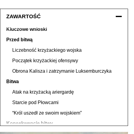
ZAWARTOŚĆ
Kluczowe wnioski
Przed bitwą
Liczebność krzyżackiego wojska
Początek krzyżackiej ofensywy
Obrona Kalisza i zatrzymanie Luksemburczyka
Bitwa
Atak na krzyżacką ariergardę
Starcie pod Płowcami
“Król uszedł ze swoim wojskiem”
Konsekwencje bitwy
Pamięć o bitwie