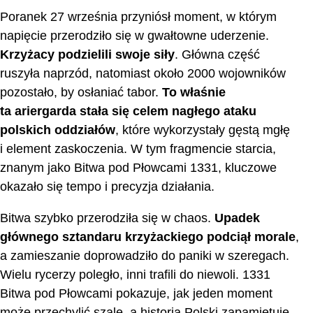
Poranek 27 września przyniósł moment, w którym
napięcie przerodziło się w gwałtowne uderzenie.
Krzyżacy podzielili swoje siły
. Główna część
ruszyła naprzód, natomiast około 2000 wojowników
pozostało, by osłaniać tabor.
To właśnie
ta ariergarda stała się celem nagłego ataku
polskich oddziałów
, które wykorzystały gęstą mgłę
i element zaskoczenia. W tym fragmencie starcia,
znanym jako Bitwa pod Płowcami 1331, kluczowe
okazało się tempo i precyzja działania.
Bitwa szybko przerodziła się w chaos.
Upadek
głównego sztandaru krzyżackiego podciął morale
,
a zamieszanie doprowadziło do paniki w szeregach.
Wielu rycerzy poległo, inni trafili do niewoli. 1331
Bitwa pod Płowcami pokazuje, jak jeden moment
może przechylić szalę, a historia Polski zapamiętuje