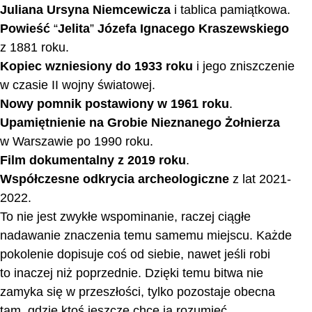
Juliana Ursyna Niemcewicza
i tablica pamiątkowa.
Powieść
“
Jelita
”
Józefa Ignacego Kraszewskiego
z 1881 roku.
Kopiec wzniesiony do 1933 roku
i jego zniszczenie
w czasie II wojny światowej.
Nowy pomnik postawiony w 1961 roku
.
Upamiętnienie na Grobie Nieznanego Żołnierza
w Warszawie po 1990 roku.
Film dokumentalny z 2019 roku
.
Współczesne odkrycia archeologiczne
z lat 2021-
2022.
To nie jest zwykłe wspominanie, raczej ciągłe
nadawanie znaczenia temu samemu miejscu. Każde
pokolenie dopisuje coś od siebie, nawet jeśli robi
to inaczej niż poprzednie. Dzięki temu bitwa nie
zamyka się w przeszłości, tylko pozostaje obecna
tam, gdzie ktoś jeszcze chce ją rozumieć.