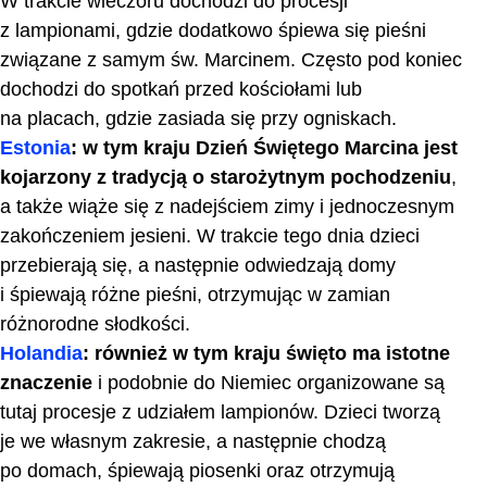
W trakcie wieczoru dochodzi do procesji
z lampionami, gdzie dodatkowo śpiewa się pieśni
związane z samym św. Marcinem. Często pod koniec
dochodzi do spotkań przed kościołami lub
na placach, gdzie zasiada się przy ogniskach.
Estonia
: w tym kraju Dzień Świętego Marcina jest
kojarzony z tradycją o starożytnym pochodzeniu
,
a także wiąże się z nadejściem zimy i jednoczesnym
zakończeniem jesieni. W trakcie tego dnia dzieci
przebierają się, a następnie odwiedzają domy
i śpiewają różne pieśni, otrzymując w zamian
różnorodne słodkości.
Holandia
: również w tym kraju święto ma istotne
znaczenie
i podobnie do Niemiec organizowane są
tutaj procesje z udziałem lampionów. Dzieci tworzą
je we własnym zakresie, a następnie chodzą
po domach, śpiewają piosenki oraz otrzymują