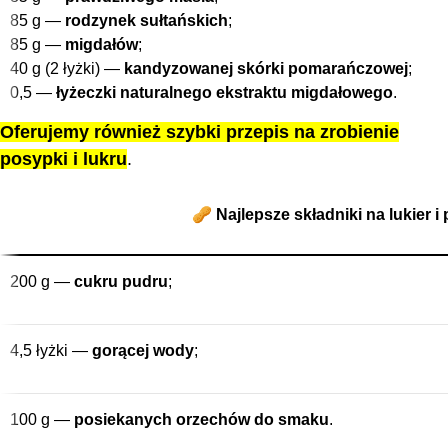
85 g —
rodzynek sułtańskich
;
85 g —
migdałów
;
40 g (2 łyżki) —
kandyzowanej skórki pomarańczowej
;
0,5 —
łyżeczki naturalnego ekstraktu migdałowego
.
Oferujemy również szybki przepis na zrobienie
posypki i lukru
.
🥜 Najlepsze składniki na lukier 
200 g —
cukru pudru
;
4,5 łyżki —
gorącej wody
;
100 g —
posiekanych orzechów do smaku
.