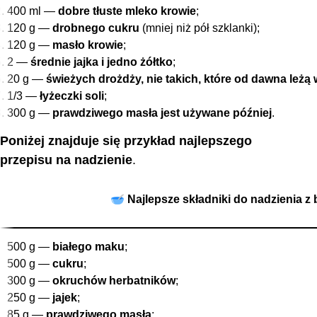
400 ml —
dobre tłuste mleko krowie
;
120 g —
drobnego cukru
(mniej niż pół szklanki);
120 g —
masło krowie
;
2 —
średnie jajka i jedno żółtko
;
20 g —
świeżych drożdży, nie takich, które od dawna leż
1/3 —
łyżeczki soli
;
300 g —
prawdziwego masła jest używane później
.
Poniżej znajduje się przykład najlepszego
przepisu na nadzienie
.
🥣 Najlepsze składniki do nadzienia z
500 g —
białego maku
;
500 g —
cukru
;
300 g —
okruchów herbatników
;
250 g —
jajek
;
85 g —
prawdziwego masła
;