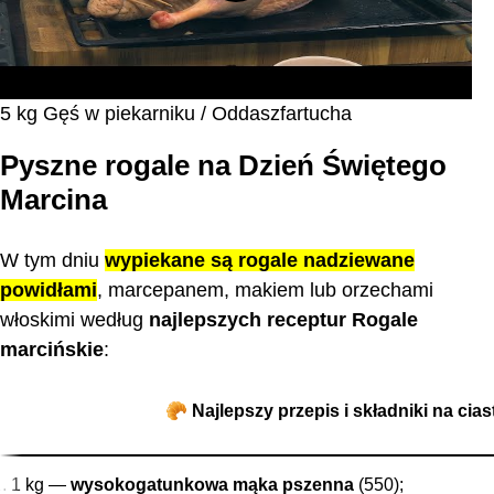
5 kg Gęś w piekarniku / Oddaszfartucha
Pyszne rogale na Dzień Świętego
Marcina
W tym dniu
wypiekane są rogale nadziewane
powidłami
, marcepanem, makiem lub orzechami
włoskimi według
najlepszych receptur Rogale
marcińskie
:
🥐 Najlepszy przepis i składniki na cias
1 kg —
wysokogatunkowa mąka pszenna
(550);