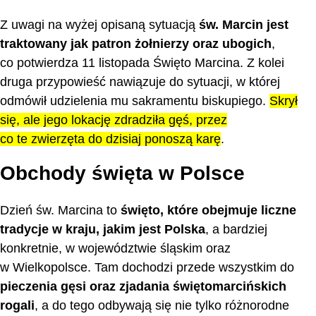
Z uwagi na wyżej opisaną sytuacją
św. Marcin jest
traktowany jak patron żołnierzy oraz ubogich
,
co potwierdza 11 listopada Święto Marcina. Z kolei
druga przypowieść nawiązuje do sytuacji, w której
odmówił udzielenia mu sakramentu biskupiego.
Skrył
się, ale jego lokację zdradziła gęś, przez
co te zwierzęta do dzisiaj ponoszą karę
.
Obchody święta w Polsce
Dzień św. Marcina to
święto, które obejmuje liczne
tradycje w kraju, jakim jest Polska
, a bardziej
konkretnie, w województwie śląskim oraz
w Wielkopolsce. Tam dochodzi przede wszystkim do
pieczenia gęsi oraz zjadania świętomarcińskich
rogali
, a do tego odbywają się nie tylko różnorodne