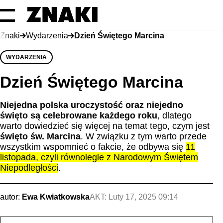
Znaki
Wydarzenia
Dzień Świętego Marcina
WYDARZENIA
Dzień Świętego Marcina
Niejedna polska uroczystość oraz niejedno
święto są celebrowane każdego roku
, dlatego
warto dowiedzieć się więcej na temat tego, czym jest
święto św. Marcina
. W związku z tym warto przede
wszystkim wspomnieć o fakcie, że odbywa się
11
listopada, czyli równolegle z Narodowym Świętem
Niepodległości
.
autor:
Ewa Kwiatkowska
AKT:
Luty 17, 2025 09:14