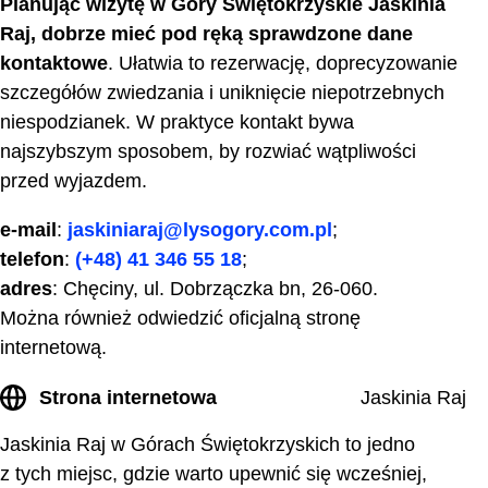
Planując wizytę w Góry Świętokrzyskie Jaskinia
Raj, dobrze mieć pod ręką sprawdzone dane
kontaktowe
. Ułatwia to rezerwację, doprecyzowanie
szczegółów zwiedzania i uniknięcie niepotrzebnych
niespodzianek. W praktyce kontakt bywa
najszybszym sposobem, by rozwiać wątpliwości
przed wyjazdem.
e-mail
:
jaskiniaraj@lysogory.com.pl
;
telefon
:
(+48) 41 346 55 18
;
adres
: Chęciny, ul. Dobrzączka bn, 26-060.
Można również odwiedzić oficjalną stronę
internetową.
Strona internetowa
Jaskinia Raj
Jaskinia Raj w Górach Świętokrzyskich to jedno
z tych miejsc, gdzie warto upewnić się wcześniej,