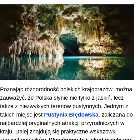
Kontakt
Ciekawostki o Jaskini Raj
Inne atrakcje w Polsce
Zakończenie
Najczęściej zadawane pytania
Poznając różnorodność polskich krajobrazów, można
zauważyć, że Polska słynie nie tylko z jaskiń, lecz
także z niezwykłych terenów pustynnych. Jednym z
takich miejsc jest
Pustynia Błędowska
, zaliczana do
najbardziej oryginalnych atrakcji przyrodniczych w
kraju.
Dalej znajdują się praktyczne wskazówki