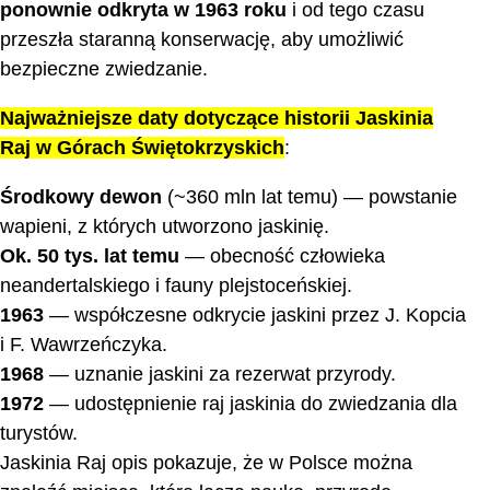
ponownie odkryta w 1963 roku
i od tego czasu
przeszła staranną konserwację, aby umożliwić
bezpieczne zwiedzanie.
Najważniejsze daty dotyczące historii Jaskinia
Raj w Górach Świętokrzyskich
:
Środkowy dewon
(~360 mln lat temu) — powstanie
wapieni, z których utworzono jaskinię.
Ok. 50 tys. lat temu
— obecność człowieka
neandertalskiego i fauny plejstoceńskiej.
1963
— współczesne odkrycie jaskini przez J. Kopcia
i F. Wawrzeńczyka.
1968
— uznanie jaskini za rezerwat przyrody.
1972
— udostępnienie raj jaskinia do zwiedzania dla
turystów.
Jaskinia Raj opis pokazuje, że w Polsce można