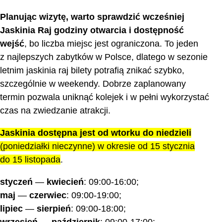
Planując wizytę, warto sprawdzić wcześniej
Jaskinia Raj godziny otwarcia i dostępność
wejść
, bo liczba miejsc jest ograniczona. To jeden
z najlepszych zabytków w Polsce, dlatego w sezonie
letnim jaskinia raj bilety potrafią znikać szybko,
szczególnie w weekendy. Dobrze zaplanowany
termin pozwala uniknąć kolejek i w pełni wykorzystać
czas na zwiedzanie atrakcji.
Jaskinia dostępna jest od wtorku do niedzieli
(poniedziałki nieczynne) w okresie od 15 stycznia
do 15 listopada
.
styczeń
—
kwiecień
: 09:00-16:00;
maj
—
czerwiec
: 09:00-19:00;
lipiec
—
sierpień
: 09:00-18:00;
wrzesień
—
październik
: 09:00-17:00;