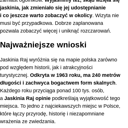
zamiast ogólników.
Wyjaśnimy też, skąd wzięła się
jaskinia, jak zmieniało się jej udostępnianie
i co jeszcze warto zobaczyć w okolicy
. Wizyta nie
musi być przypadkowa. Dobrze zaplanowana
pozwala zobaczyć więcej i uniknąć rozczarowań.
Najważniejsze wnioski
Jaskinia Raj wyróżnia się na mapie polska zarówno
pod względem historii, jak i atrakcyjności
turystycznej.
Odkryta w 1963 roku, ma 240 metrów
długości i zachwyca bogactwem form skalnych
.
Każdego roku przyciąga ponad 100 tys. osób,
a
Jaskinia Raj opinie
podkreślają wyjątkowość tego
miejsca. To jedno z najciekawszych miejsc w Polsce,
które łączy przyrodę, historię i niezapomniane
wrażenia ze zwiedzania.