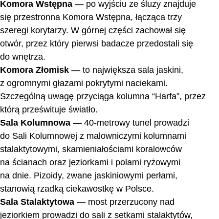
Komora Wstępna
— po wyjściu ze śluzy znajduje
się przestronna Komora Wstępna, łącząca trzy
szeregi korytarzy. W górnej części zachował się
otwór, przez który pierwsi badacze przedostali się
do wnętrza.
Komora Złomisk
— to największa sala jaskini,
z ogromnymi głazami pokrytymi naciekami.
Szczególną uwagę przyciąga kolumna “Harfa”, przez
którą prześwituje światło.
Sala Kolumnowa
— 40-metrowy tunel prowadzi
do Sali Kolumnowej z malowniczymi kolumnami
stalaktytowymi, skamieniałościami koralowców
na ścianach oraz jeziorkami i polami ryżowymi
na dnie. Pizoidy, zwane jaskiniowymi perłami,
stanowią rzadką ciekawostkę w Polsce.
Sala Stalaktytowa
— most przerzucony nad
jeziorkiem prowadzi do sali z setkami stalaktytów,